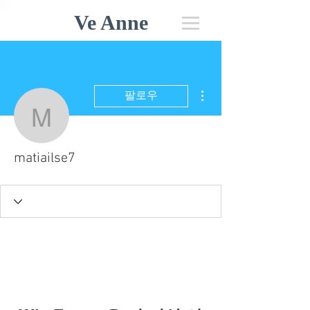
Ve Anne
더보기
팔로우
matiailse7
matiailse7