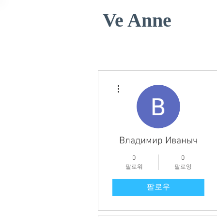
Ve Anne
더보기
Владимир Иваныч
0
0
팔로워
팔로잉
팔로우